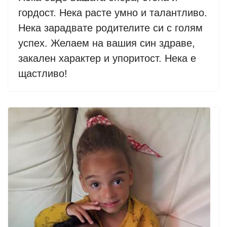
гордост. Нека расте умно и талантливо.
Нека зарадвате родителите си с голям
успех. Желаем на вашия син здраве,
закален характер и упоритост. Нека е
щастливо!