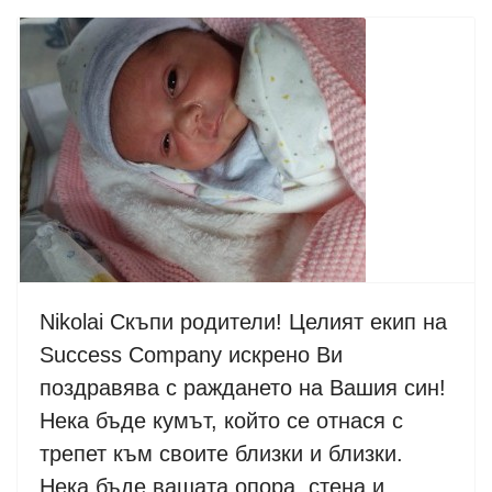
Nikolai Скъпи родители! Целият екип на
Success Company искрено Ви
поздравява с раждането на Вашия син!
Нека бъде кумът, който се отнася с
трепет към своите близки и близки.
Нека бъде вашата опора, стена и