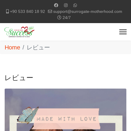
+90 533 840 18 92
support@surrogate-motherhood.com
24/7
Home
レビュー
レビュー