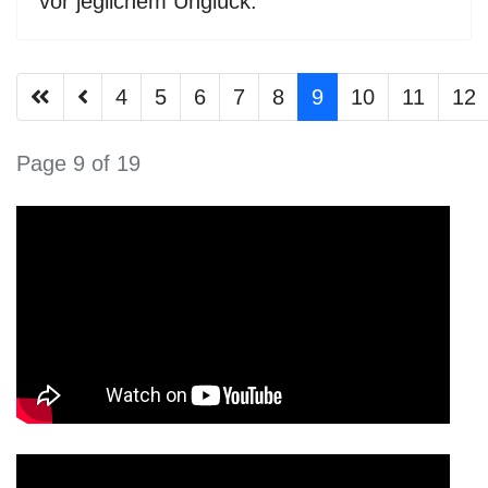
vor jeglichem Unglück.
4
5
6
7
8
9
10
11
12
Page 9 of 19